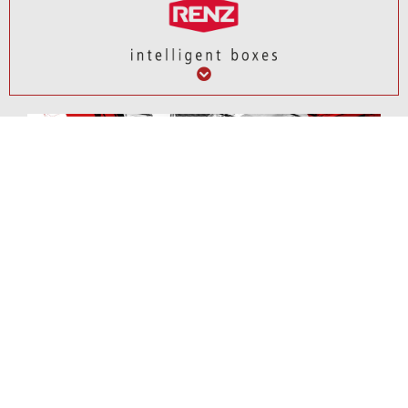
Renz – intelligent boxes
Die eigene Neu- und
Weiterentwicklung trägt zu
1925 von Erwin Renz in
dieser Stellung ebenso bei
Kirchberg an der Murr
wie eine genaue
(Deutschland) gegründet,
Marktanalyse. Im
kann das heute in dritter
Mittelpunkt stehen dabei