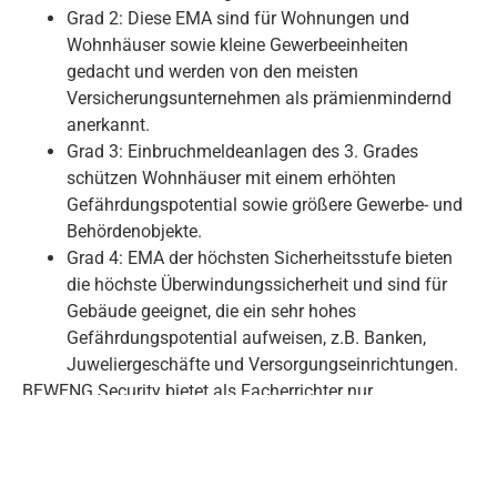
Grad 2: Diese EMA sind für Wohnungen und
Wohnhäuser sowie kleine Gewerbeeinheiten
gedacht und werden von den meisten
Versicherungsunternehmen als prämienmindernd
anerkannt.
Grad 3: Einbruchmeldeanlagen des 3. Grades
schützen Wohnhäuser mit einem erhöhten
Gefährdungspotential sowie größere Gewerbe- und
Behördenobjekte.
Grad 4: EMA der höchsten Sicherheitsstufe bieten
die höchste Überwindungssicherheit und sind für
Gebäude geeignet, die ein sehr hohes
Gefährdungspotential aufweisen, z.B. Banken,
Juweliergeschäfte und Versorgungseinrichtungen.
BEWENG Security bietet als Facherrichter nur
Alarmanalgen an, die einer
Sicherheitsstufenklassifizierung nach den europäischen
Normenreihen EN 50130 und EN 50131 Klasse II (Grad 2)