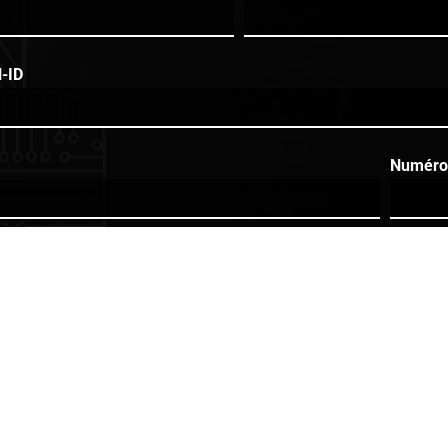
-ID
Numéro
postal
Ville
om
Nom de famille