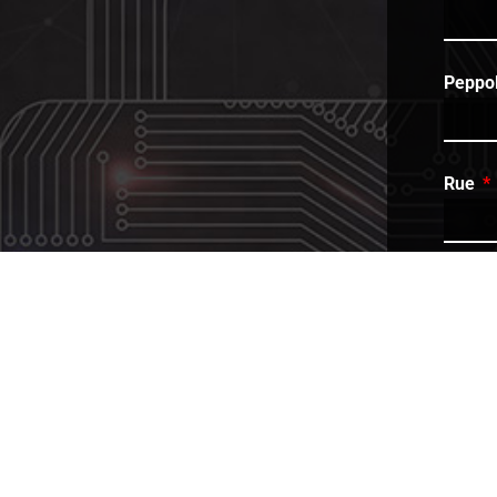
Peppol
Rue
Code 
Pays
Prén