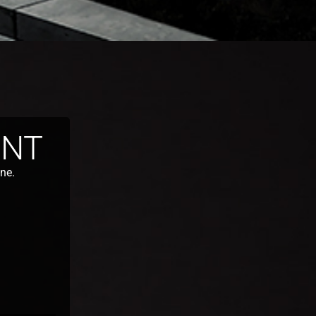
ENT
gne.