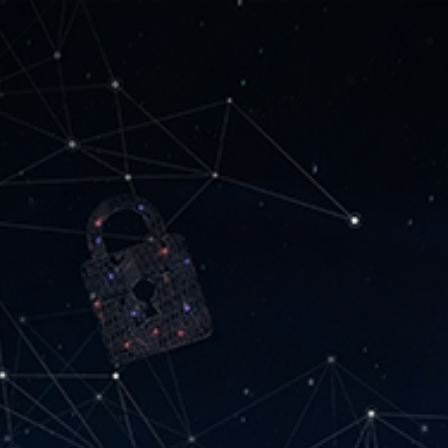
CE 24H/24 – 7J/7 +352 49 27 62-500
oîtes aux lettres
Durabilité et sécurité au travail
Contact