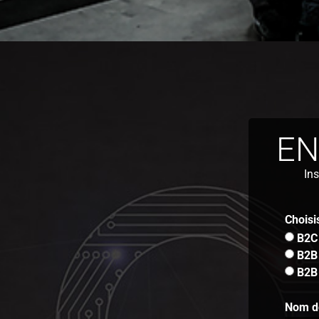
EN
Ins
Choisi
B2C 
B2B 
B2B 
Nom de